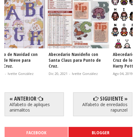
Abecedario Navideño con
Abecedario para Punto de
Santa Claus para Punto de
Cruz de los Personajes de
Cruz.
Harry Potter.
Dic 20, 2021
-
Ivette González
Ago 04, 2019
-
Ivette González
« ANTERIOR
SIGUIENTE »
Alfabeto de apliques
Alfabeto de enredados
animalitos
rapunzel
FACEBOOK
BLOGGER