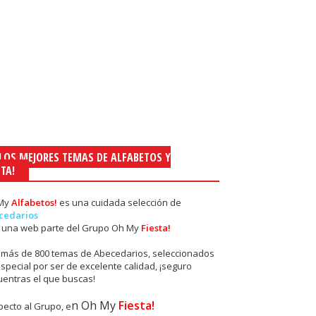
¡LOS MEJORES TEMAS DE ALFABETOS Y
STA!
My
Alfabetos!
es una
cuidada selección de
cedarios
s una web parte del Grupo Oh My
Fiesta!
 más de 800 temas de Abecedarios, seleccionados
special por ser de excelente calidad, ¡seguro
uentras el que buscas!
n Oh My
Fiesta!
ecto al Grupo, e