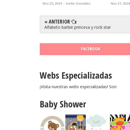
vette González
Nov 25, 2024
-
Ivette González
Nov 21, 2024
« ANTERIOR
Alfabeto barbie princesa y rock star
FACEBOOK
Webs Especializadas
¡Visita nuestras webs especializadas! Son:
Baby Shower