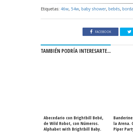
Etiquetas:
46w
,
54w
,
baby shower
,
bebés
,
bord
FACEBOOK
TAMBIÉN PODRÍA INTERESARTE...
ra Fiestas de Piper
Abecedario con Brightbill Bebé,
Banderine
 Números. Pixar
de Wild Robot, con Números.
la Arena.
unting.
Alphabet with Brightbill Baby.
Piper Part