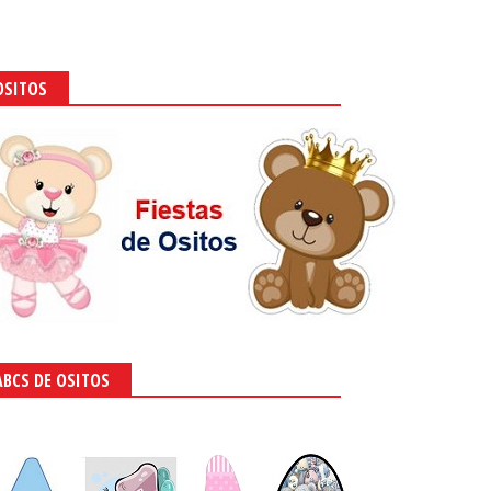
OSITOS
ABCS DE OSITOS
to con cosas de bebito.
2013
-
Ivette González