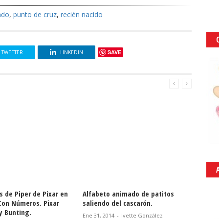
ado
,
punto de cruz
,
recién nacido
SAVE
TWEETER
LINKEDIN
s de Piper de Pixar en
Alfabeto animado de patitos
Alfabe
 Con Números. Pixar
saliendo del cascarón.
Nov 26, 
y Bunting.
Ene 31, 2014
-
Ivette González