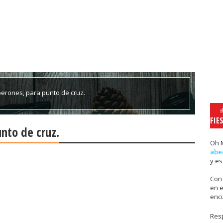
berones, para punto de cruz.
FIE
nto de cruz.
Oh 
abe
y e
Con
en e
enc
Resp