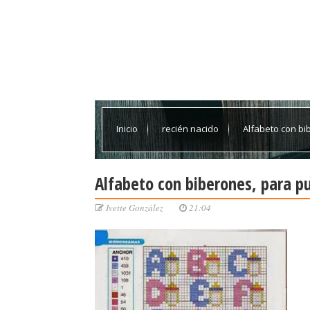
Inicio
recién nacido
Alfabeto con bi
Alfabeto con biberones, para pu
Ivette González
21:04