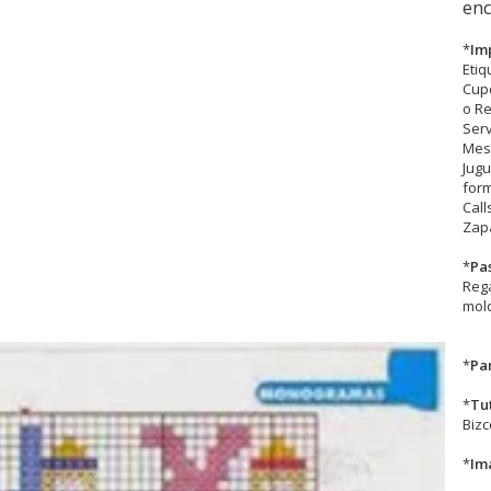
enc
*
Im
Eti
Cupc
o R
Serv
Mesa
Jugu
form
Call
Zapa
*
Pa
Rega
mold
*
Par
*
Tu
Biz
*
Im