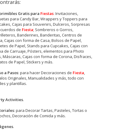
ontrarás:
primibles Gratis para
Fiestas
: Invitaciones,
quetas para Candy Bar, Wrappers y Toppers para
akes, Cajas para Souvenirs, Dulceros, Sorpresas
ecuerdos de
Fiesta
; Sombreros o Gorros,
illeteros, Banderines, Banderitas, Centros de
, Cajas con forma de Casa, Bolsos de Papel,
etes de Papel, Stands para Cupcakes, Cajas con
a de Carruaje, Pósters, elementos para Photo
s, Máscaras, Cajas con forma de Corona, Disfraces,
tos de Papel, Stickers y más.
so a Pasos
: para hacer Decoraciones de
Fiesta
,
los Originales, Manualidades y más, todo con
es y plantillas.
ty Activities
.
toriales
: para Decorar Tartas, Pasteles, Tortas o
cochos, Decoración de Comida y más.
ágenes
.