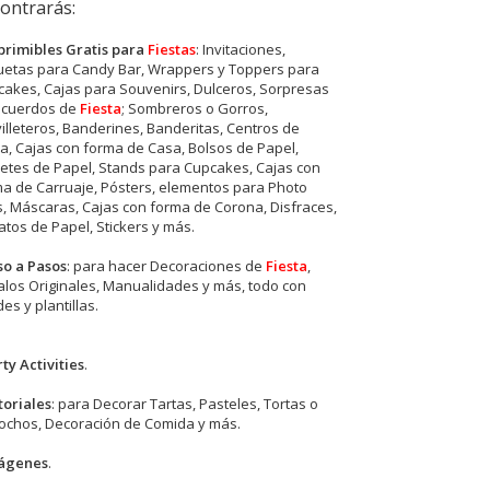
ontrarás:
primibles Gratis para
Fiestas
: Invitaciones,
quetas para Candy Bar, Wrappers y Toppers para
akes, Cajas para Souvenirs, Dulceros, Sorpresas
ecuerdos de
Fiesta
; Sombreros o Gorros,
illeteros, Banderines, Banderitas, Centros de
, Cajas con forma de Casa, Bolsos de Papel,
etes de Papel, Stands para Cupcakes, Cajas con
a de Carruaje, Pósters, elementos para Photo
s, Máscaras, Cajas con forma de Corona, Disfraces,
tos de Papel, Stickers y más.
so a Pasos
: para hacer Decoraciones de
Fiesta
,
los Originales, Manualidades y más, todo con
es y plantillas.
ty Activities
.
toriales
: para Decorar Tartas, Pasteles, Tortas o
cochos, Decoración de Comida y más.
ágenes
.