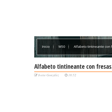
Inicio
W50
Alfabeto tintineante con 
Alfabeto tintineante con fresas
Ivette González
18:52