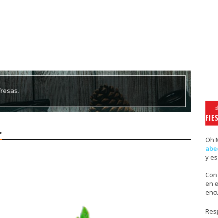
fresas.
FIE
.
Oh 
abe
y e
Con
en e
enc
Resp